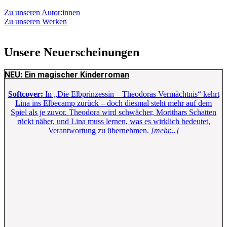
Zu unseren Autor:innen
Zu unseren Werken
Unsere Neuerscheinungen
NEU: Ein magischer Kinderroman
Softcover:
In „Die Elbprinzessin – Theodoras Vermächtnis“ kehrt
Lina ins Elbecamp zurück – doch diesmal steht mehr auf dem
Spiel als je zuvor. Theodora wird schwächer, Morithars Schatten
rückt näher, und Lina muss lernen, was es wirklich bedeutet,
Verantwortung zu übernehmen.
[mehr...]