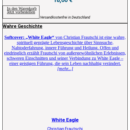
In den Warenkorb
Jetzt vorbestellen
Versandkostenfrei in Deutschland
Wahre Geschichte
Softcover:
„White Eagle“
von Christian Frautschi ist eine wahre,
spirituell geprägte Lebensgeschichte über Sinnsuche,
Nahtoderfahrung, innere Führung und Heilung. Offen und
eindringlich erzählt Frautschi von außergewöhnlichen Erlebnissen,
schweren Einschnitten und seiner Verbindung zu White Eagle –
einer geistigen Führung, die sein Leben nachhaltig verändert.
[mehr...]
White Eagle
Christian Frautschi