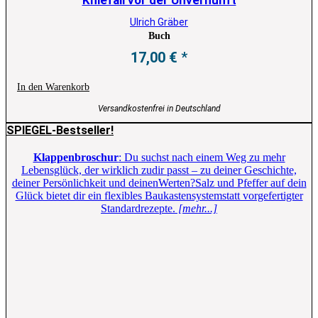
Ulrich Gräber
Buch
17,00
€
In den Warenkorb
Versandkostenfrei in Deutschland
SPIEGEL-Bestseller!
Klappenbroschur
: Du suchst nach einem Weg zu mehr
Lebensglück, der wirklich zudir passt – zu deiner Geschichte,
deiner Persönlichkeit und deinenWerten?Salz und Pfeffer auf dein
Glück bietet dir ein flexibles Baukastensystemstatt vorgefertigter
Standardrezepte.
[mehr...]