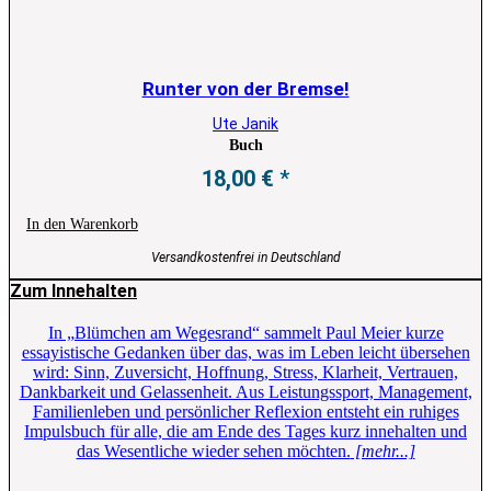
Runter von der Bremse!
Ute Janik
Buch
18,00
€
In den Warenkorb
Versandkostenfrei in Deutschland
Zum Innehalten
In „Blümchen am Wegesrand“ sammelt Paul Meier kurze
essayistische Gedanken über das, was im Leben leicht übersehen
wird: Sinn, Zuversicht, Hoffnung, Stress, Klarheit, Vertrauen,
Dankbarkeit und Gelassenheit. Aus Leistungssport, Management,
Familienleben und persönlicher Reflexion entsteht ein ruhiges
Impulsbuch für alle, die am Ende des Tages kurz innehalten und
das Wesentliche wieder sehen möchten.
[mehr...]