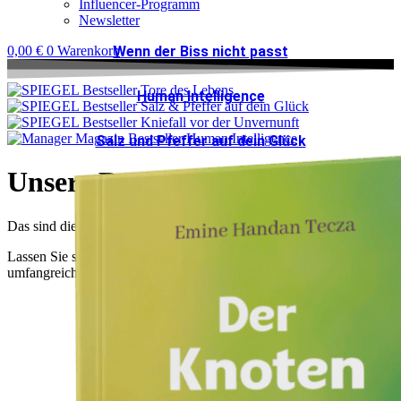
Influencer-Programm
Newsletter
Wenn der Biss nicht passt
0,00
€
0
Warenkorb
Human Intelligence
Salz und Pfeffer auf dein Glück
Unsere Bestseller
Kniefall vor der Unvernunft
Das sind die Highlights im Sommer 2026
Tore des Lebens
Lassen Sie sich inspirieren und stöbern Sie in unserem
umfangreichen Programm!