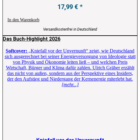
17,99
€
In den Warenkorb
Versandkostenfrei in Deutschland
Das Buch-Highlight 2026
Softcover:
„Kniefall vor der Unvernunft“ zeigt, wie Deutschland
sich ausgerechnet bei seiner Energieversorgung von Ideologie statt
von Physik und Ökonomie leiten ließ – und welchen Preis
Wirtschaft, Bürger und Klima dafür zahlen. Ulrich Gräber erzählt
das nicht von außen, sondern aus der Perspektive eines Insiders,
der den Aufstieg und Niedergang der Kernenergie miterlebt hat.
[mehr...]
Kniefall vor der Unvernunft