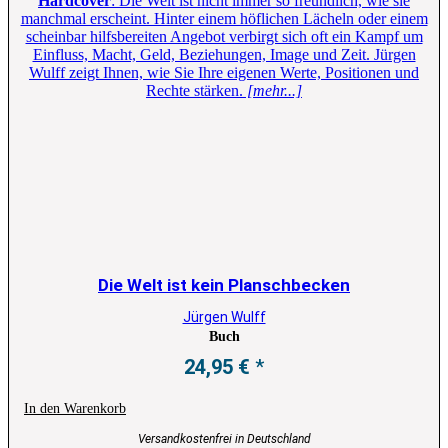
Hardcover
: Die Welt ist nicht immer so freundlich, wie sie
manchmal erscheint. Hinter einem höflichen Lächeln oder einem
scheinbar hilfsbereiten Angebot verbirgt sich oft ein Kampf um
Einfluss, Macht, Geld, Beziehungen, Image und Zeit. Jürgen
Wulff zeigt Ihnen, wie Sie Ihre eigenen Werte, Positionen und
Rechte stärken.
[mehr...]
Die Welt ist kein Planschbecken
Jürgen Wulff
Buch
24,95
€
In den Warenkorb
Versandkostenfrei in Deutschland