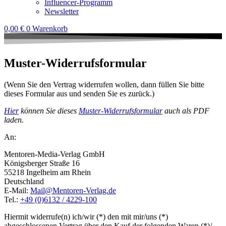
Influencer-Programm
Newsletter
0,00
€
0
Warenkorb
Muster-Widerrufsformular
(Wenn Sie den Vertrag widerrufen wollen, dann füllen Sie bitte
dieses Formular aus und senden Sie es zurück.)
Hier
können Sie dieses
Muster-Widerrufsformular
auch als PDF
laden.
An:
Mentoren-Media-Verlag GmbH
Königsberger Straße 16
55218 Ingelheim am Rhein
Deutschland
E-Mail:
@liaM
ed.galreV-nerotneM
Tel.:
+49 (0)6132 / 4229-100
Hiermit widerrufe(n) ich/wir (*) den mit mir/uns (*)
abgeschlossenen Vertrag über den Kauf der folgenden Waren (*)/