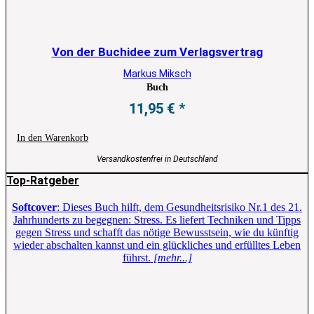
Von der Buchidee zum Verlagsvertrag
Markus Miksch
Buch
11,95
€
In den Warenkorb
Versandkostenfrei in Deutschland
Top-Ratgeber
Softcover
: Dieses Buch hilft, dem Gesundheitsrisiko Nr.1 des 21.
Jahrhunderts zu begegnen: Stress. Es liefert Techniken und Tipps
gegen Stress und schafft das nötige Bewusstsein, wie du künftig
wieder abschalten kannst und ein glückliches und erfülltes Leben
führst.
[mehr...]