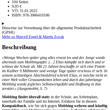
104 Seiten
9,95
€
VÖ: 31.01.2022
ISBN: 978-3986410186
Hinweise zur Verordnung über die allgemeine Produktsicherheit
(GPSR)
Mehr zu Marcell Engel & Martin Zovak
Beschreibung
»Wenige Wochen später ging alles erneut los und der Junge wurde
abermals zum Mobbingopfer. […] Elias kämpfte sich durch und er
schloss die Schule ab. Mit 21 Jahren beschaffte er sich eine Pistole
im Kaliber 9 Millimeter und wenige Tage später erschoss er sich. In
seinem achtseitigen Abschiedsbrief schrieb Elias, er möchte nicht in
einer Welt voller Grausamkeiten leben und durch das jahrelange
Mobbing wurde jegliches Selbstwertgefühl und Hoffnung in ihm
zerstört.«
(Ausgemobbt, S. 7)
Mobbing findet überall statt:
in der Schule, am Arbeitsplatz,
innerhalb der Familie und im Internet. Erfahren Sie in diesem
Kompaktbuch
, wie Sie sich gegen
Mobbing wehren und künftig