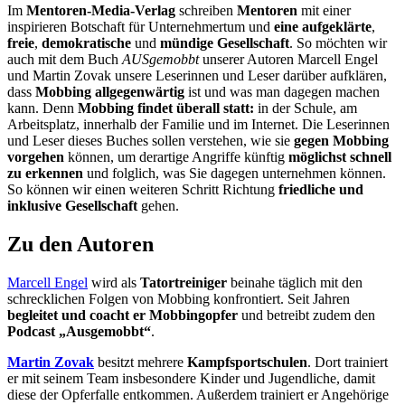
Im
Mentoren-Media-Verlag
schreiben
Mentoren
mit einer
inspirieren Botschaft für Unternehmertum und
eine aufgeklärte
,
freie
,
demokratische
und
mündige
Gesellschaft
. So möchten wir
auch mit dem Buch
AUSgemobbt
unserer Autoren Marcell Engel
und Martin Zovak unsere Leserinnen und Leser darüber aufklären,
dass
Mobbing allgegenwärtig
ist und was man dagegen machen
kann. Denn
Mobbing findet überall statt:
in der Schule, am
Arbeitsplatz, innerhalb der Familie und im Internet. Die Leserinnen
und Leser dieses Buches sollen verstehen, wie sie
gegen Mobbing
vorgehen
können, um derartige Angriffe künftig
möglichst schnell
zu erkennen
und folglich, was Sie dagegen unternehmen können.
So können wir einen weiteren Schritt Richtung
friedliche und
inklusive Gesellschaft
gehen.
Zu den Autoren
Marcell Engel
wird als
Tatortreiniger
beinahe täglich mit den
schrecklichen Folgen von Mobbing konfrontiert. Seit Jahren
begleitet und coacht er Mobbingopfer
und betreibt zudem den
Podcast „Ausgemobbt“
.
Martin Zovak
besitzt mehrere
Kampfsportschulen
. Dort trainiert
er mit seinem Team insbesondere Kinder und Jugendliche, damit
diese der Opferfalle entkommen. Außerdem trainiert er Angehörige