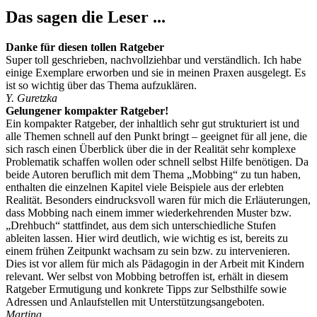
Das sagen die Leser ...
Danke für diesen tollen Ratgeber
Super toll geschrieben, nachvollziehbar und verständlich. Ich habe
einige Exemplare erworben und sie in meinen Praxen ausgelegt. Es
ist so wichtig über das Thema aufzuklären.
Y. Guretzka
Gelungener kompakter Ratgeber!
Ein kompakter Ratgeber, der inhaltlich sehr gut strukturiert ist und
alle Themen schnell auf den Punkt bringt – geeignet für all jene, die
sich rasch einen Überblick über die in der Realität sehr komplexe
Problematik schaffen wollen oder schnell selbst Hilfe benötigen. Da
beide Autoren beruflich mit dem Thema „Mobbing“ zu tun haben,
enthalten die einzelnen Kapitel viele Beispiele aus der erlebten
Realität. Besonders eindrucksvoll waren für mich die Erläuterungen,
dass Mobbing nach einem immer wiederkehrenden Muster bzw.
„Drehbuch“ stattfindet, aus dem sich unterschiedliche Stufen
ableiten lassen. Hier wird deutlich, wie wichtig es ist, bereits zu
einem frühen Zeitpunkt wachsam zu sein bzw. zu intervenieren.
Dies ist vor allem für mich als Pädagogin in der Arbeit mit Kindern
relevant. Wer selbst von Mobbing betroffen ist, erhält in diesem
Ratgeber Ermutigung und konkrete Tipps zur Selbsthilfe sowie
Adressen und Anlaufstellen mit Unterstützungsangeboten.
Martina