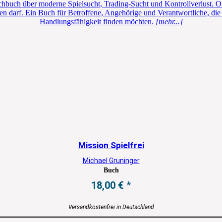
chbuch über moderne Spielsucht, Trading-Sucht und Kontrollverlust. O
en darf. Ein Buch für Betroffene, Angehörige und Verantwortliche, di
Handlungsfähigkeit finden möchten.
[mehr...]
Mission Spielfrei
Michael Gruninger
Buch
18,00
€
Versandkostenfrei in Deutschland