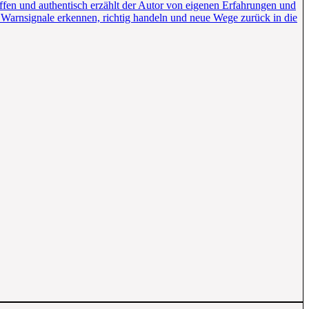
ffen und authentisch erzählt der Autor von eigenen Erfahrungen und
e Warnsignale erkennen, richtig handeln und neue Wege zurück in die