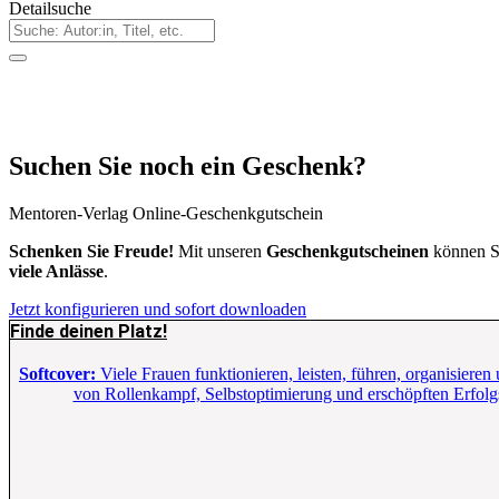
Detailsuche
Suchen Sie noch ein Geschenk?
Mentoren-Verlag Online-Geschenkgutschein
Schenken Sie Freude!
Mit unseren
Geschenkgutscheinen
können S
viele Anlässe
.
Jetzt konfigurieren und sofort downloaden
Finde deinen Platz!
Softcover:
Viele Frauen funktionieren, leisten, führen, organisieren
von Rollenkampf, Selbstoptimierung und erschöpften Erfolgs