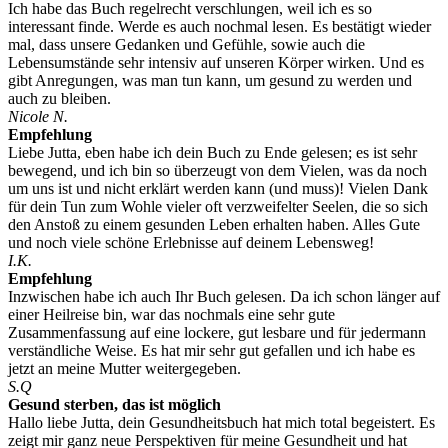
Ich habe das Buch regelrecht verschlungen, weil ich es so
interessant finde. Werde es auch nochmal lesen. Es bestätigt wieder
mal, dass unsere Gedanken und Gefühle, sowie auch die
Lebensumstände sehr intensiv auf unseren Körper wirken. Und es
gibt Anregungen, was man tun kann, um gesund zu werden und
auch zu bleiben.
Nicole N.
Empfehlung
Liebe Jutta, eben habe ich dein Buch zu Ende gelesen; es ist sehr
bewegend, und ich bin so überzeugt von dem Vielen, was da noch
um uns ist und nicht erklärt werden kann (und muss)! Vielen Dank
für dein Tun zum Wohle vieler oft verzweifelter Seelen, die so sich
den Anstoß zu einem gesunden Leben erhalten haben. Alles Gute
und noch viele schöne Erlebnisse auf deinem Lebensweg!
I.K.
Empfehlung
Inzwischen habe ich auch Ihr Buch gelesen. Da ich schon länger auf
einer Heilreise bin, war das nochmals eine sehr gute
Zusammenfassung auf eine lockere, gut lesbare und für jedermann
verständliche Weise. Es hat mir sehr gut gefallen und ich habe es
jetzt an meine Mutter weitergegeben.
S.Q
Gesund sterben, das ist möglich
Hallo liebe Jutta, dein Gesundheitsbuch hat mich total begeistert. Es
zeigt mir ganz neue Perspektiven für meine Gesundheit und hat