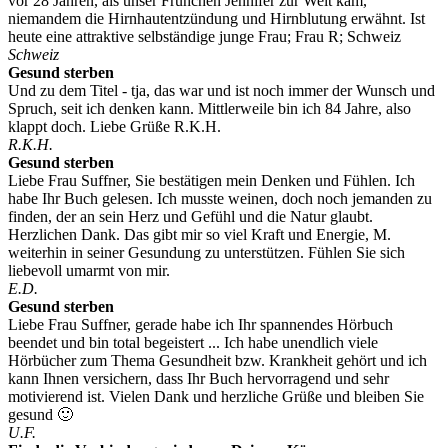
vor 28 Jahren, als unser Frühchen Jennifer zur Welt kam,
niemandem die Hirnhautentzündung und Hirnblutung erwähnt. Ist
heute eine attraktive selbständige junge Frau; Frau R; Schweiz
Schweiz
Gesund sterben
Und zu dem Titel - tja, das war und ist noch immer der Wunsch und
Spruch, seit ich denken kann. Mittlerweile bin ich 84 Jahre, also
klappt doch. Liebe Grüße R.K.H.
R.K.H.
Gesund sterben
Liebe Frau Suffner, Sie bestätigen mein Denken und Fühlen. Ich
habe Ihr Buch gelesen. Ich musste weinen, doch noch jemanden zu
finden, der an sein Herz und Gefühl und die Natur glaubt.
Herzlichen Dank. Das gibt mir so viel Kraft und Energie, M.
weiterhin in seiner Gesundung zu unterstützen. Fühlen Sie sich
liebevoll umarmt von mir.
E.D.
Gesund sterben
Liebe Frau Suffner, gerade habe ich Ihr spannendes Hörbuch
beendet und bin total begeistert ... Ich habe unendlich viele
Hörbücher zum Thema Gesundheit bzw. Krankheit gehört und ich
kann Ihnen versichern, dass Ihr Buch hervorragend und sehr
motivierend ist. Vielen Dank und herzliche Grüße und bleiben Sie
gesund 🙂
U.F.