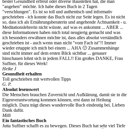
bester Gesundheit erfreut oder diverse Baustellen hat, die man
"angehen" möchte. Ich habe dieses Buch in 2 Tagen
"verschlungen". Es ist so toll und authentisch und informativ
geschrieben - ich konnte das Buch nicht zur Seite legen. Es ist nicht
so, dass ich als Ernährungsberaterin und angehende Achtsamkeit - u.
Meditationslehrerin nicht wüsste, auf was es ankommt ... ABER ...
diese Informationen haben mich total neugierig gemacht und was
ich besonders erwähnen möchte ist, dass alles absolut verständlich
geschrieben ist - auch wenn man nicht "vom Fach ist"!! Immer
wieder ertappte ich mich bei einem ... AHA 🙂 Zusammenhänge
sind nicht immer auf dem ersten Blick sichtbar ... genauer
hinschauen lohnt sich in jedem FALL!! Ein großes DANKE, Frau
Suffner, für dieses Werk!
Heike J
Gesundheit erhalten
Toll geschrieben mit wertvollen Tipps
G. P.
Absolut lesenswert
Die Menschen brauchen Zuversicht und Aufklärung, damit sie in die
Eigenverantwortung kommen können, erst dann ist Heilung
möglich. Dazu trägt dieses wundervolle Buch eindeutig bei. Lieben
Dank dafür.
Milli
Ein fantastisches Buch
Jutta Suffner schafft es zu bewegen. Dieses Buch hat sehr viel Tiefe