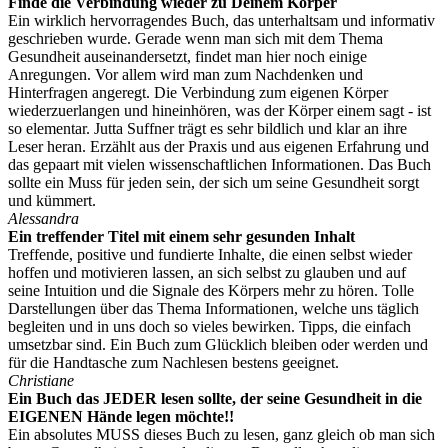
Finde die Verbindung wieder zu Deinem Körper
Ein wirklich hervorragendes Buch, das unterhaltsam und informativ
geschrieben wurde. Gerade wenn man sich mit dem Thema
Gesundheit auseinandersetzt, findet man hier noch einige
Anregungen. Vor allem wird man zum Nachdenken und
Hinterfragen angeregt. Die Verbindung zum eigenen Körper
wiederzuerlangen und hineinhören, was der Körper einem sagt - ist
so elementar. Jutta Suffner trägt es sehr bildlich und klar an ihre
Leser heran. Erzählt aus der Praxis und aus eigenen Erfahrung und
das gepaart mit vielen wissenschaftlichen Informationen. Das Buch
sollte ein Muss für jeden sein, der sich um seine Gesundheit sorgt
und kümmert.
Alessandra
Ein treffender Titel mit einem sehr gesunden Inhalt
Treffende, positive und fundierte Inhalte, die einen selbst wieder
hoffen und motivieren lassen, an sich selbst zu glauben und auf
seine Intuition und die Signale des Körpers mehr zu hören. Tolle
Darstellungen über das Thema Informationen, welche uns täglich
begleiten und in uns doch so vieles bewirken. Tipps, die einfach
umsetzbar sind. Ein Buch zum Glücklich bleiben oder werden und
für die Handtasche zum Nachlesen bestens geeignet.
Christiane
Ein Buch das JEDER lesen sollte, der seine Gesundheit in die
EIGENEN Hände legen möchte!!
Ein absolutes MUSS dieses Buch zu lesen, ganz gleich ob man sich