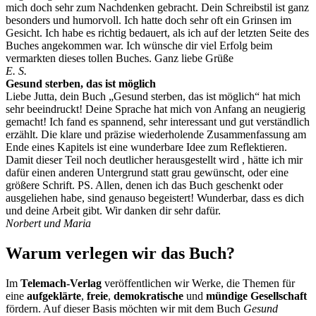
mich doch sehr zum Nachdenken gebracht. Dein Schreibstil ist ganz
besonders und humorvoll. Ich hatte doch sehr oft ein Grinsen im
Gesicht. Ich habe es richtig bedauert, als ich auf der letzten Seite des
Buches angekommen war. Ich wünsche dir viel Erfolg beim
vermarkten dieses tollen Buches. Ganz liebe Grüße
E. S.
Gesund sterben, das ist möglich
Liebe Jutta, dein Buch „Gesund sterben, das ist möglich“ hat mich
sehr beeindruckt! Deine Sprache hat mich von Anfang an neugierig
gemacht! Ich fand es spannend, sehr interessant und gut verständlich
erzählt. Die klare und präzise wiederholende Zusammenfassung am
Ende eines Kapitels ist eine wunderbare Idee zum Reflektieren.
Damit dieser Teil noch deutlicher herausgestellt wird , hätte ich mir
dafür einen anderen Untergrund statt grau gewünscht, oder eine
größere Schrift. PS. Allen, denen ich das Buch geschenkt oder
ausgeliehen habe, sind genauso begeistert! Wunderbar, dass es dich
und deine Arbeit gibt. Wir danken dir sehr dafür.
Norbert und Maria
Warum verlegen wir das Buch?
Im
Telemach-Verlag
veröffentlichen wir Werke, die Themen für
eine
aufgeklärte
,
freie
,
demokratische
und
mündige Gesellschaft
fördern. Auf dieser Basis möchten wir mit dem Buch
Gesund