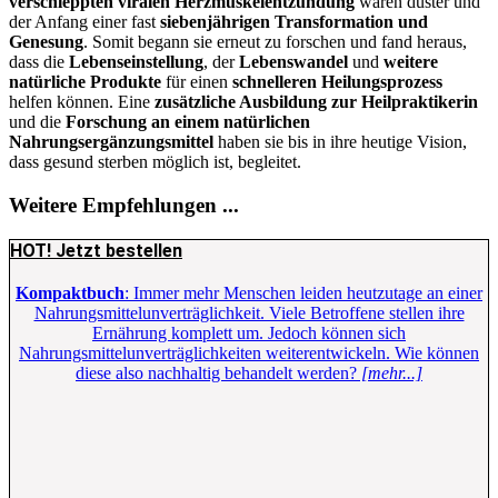
verschleppten viralen Herzmuskelentzündung
waren düster und
der Anfang einer fast
siebenjährigen Transformation und
Genesung
. Somit begann sie erneut zu forschen und fand heraus,
dass die
Lebenseinstellung
, der
Lebenswandel
und
weitere
natürliche Produkte
für einen
schnelleren Heilungsprozess
helfen können. Eine
zusätzliche Ausbildung zur Heilpraktikerin
und die
Forschung an einem natürlichen
Nahrungsergänzungsmittel
haben sie bis in ihre heutige Vision,
dass gesund sterben möglich ist, begleitet.
Weitere Empfehlungen ...
HOT! Jetzt bestellen
Kompaktbuch
: Immer mehr Menschen leiden heutzutage an einer
Nahrungsmittelunverträglichkeit. Viele Betroffene stellen ihre
Ernährung komplett um. Jedoch können sich
Nahrungsmittelunverträglichkeiten weiterentwickeln. Wie können
diese also nachhaltig behandelt werden?
[mehr...]