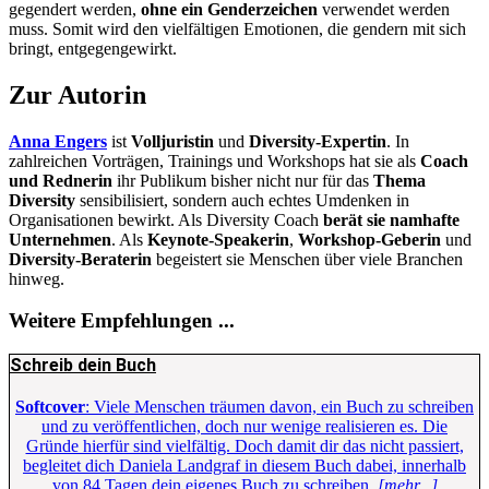
gegendert werden,
ohne ein Genderzeichen
verwendet werden
muss. Somit wird den vielfältigen Emotionen, die gendern mit sich
bringt, entgegengewirkt.
Zur Autorin
Anna Engers
ist
Volljuristin
und
Diversity-Expertin
. In
zahlreichen Vorträgen, Trainings und Workshops hat sie als
Coach
und Rednerin
ihr Publikum bisher nicht nur für das
Thema
Diversity
sensibilisiert, sondern auch echtes Umdenken in
Organisationen bewirkt. Als Diversity Coach
berät sie namhafte
Unternehmen
. Als
Keynote-Speakerin
,
Workshop-Geberin
und
Diversity-Beraterin
begeistert sie Menschen über viele Branchen
hinweg.
Weitere Empfehlungen ...
Schreib dein Buch
Softcover
: Viele Menschen träumen davon, ein Buch zu schreiben
und zu veröffentlichen, doch nur wenige realisieren es. Die
Gründe hierfür sind vielfältig. Doch damit dir das nicht passiert,
begleitet dich Daniela Landgraf in diesem Buch dabei, innerhalb
von 84 Tagen dein eigenes Buch zu schreiben.
[mehr...]