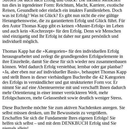
tun dies in irgendeiner Form: Reichtum, Macht, Karriere, exotische
Reisen, Gesundheit oder einfach ein intaktes Familienleben. Doch
was ist Erfolg? Was ist Glück? Es gibt nun nicht die
eine
gültige
Herangehensweise, die zu garantiertem Erfolg und Glück führt. Für
den Autor Thomas Kapp gibt es keinen »Muster-Erfolg« im Leben
und auch kein »Kochrezept« für den Erfolg. Denn wir Menschen
sind einzigartig und Ihr Erfolg ist daher nur ganz persönlich und
individuell möglich.
Thomas Kapp hat die »Kategorien« für den individuellen Erfolg
herausgearbeitet und zerlegt die grundlegenden Erfolgselemente in
ihre Einzelteile, damit Sie diese für sich wieder neu zusammenbauen
können. Wird dadurch Erfolg verstehbar, lernbar oder gar planbar?
»Ja, aber eben nur auf individueller Basis«, behauptet Thomas Kapp
und stellt Ihnen in dieser vierbändigen Buchreihe die 42 Kategorien
des Erfolgs in verständlicher und gut strukturierter Form vor. Er
nimmt Sie auf eine Abenteuerreise mit und verschafft Ihnen dadurch
mehr Orientierung in einer immer verrückteren Welt, mehr
Erfolgschancen, mehr Gelassenheit sowie deutlich weniger Stress.
Diese Buchreihe möchte Sie zum aktiven Nachdenken anregen. Sie
selbst müssen denken, um Ihr Bewusstsein zu vergrößern.
Erschaffen Sie sich die Fundamente Ihres eigenen Erfolgs! Sie
helfen sich selbst – und mit dem DENKBUCH Erfolg sind Sie
niemals allein!