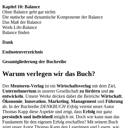
Kapitel 10: Balance
Ohne Balance geht gar nichts
Die statische und dynamische Komponente der Balance
Das Maß der Balance
Work-Life-Balance
Balance finden
Dank
Endnotenverzeichnis
Gesamtgliederung der Buchreihe
Warum verlegen wir das Buch?
Der
Mentoren-Verlag
ist ein
Wirtschaftsverlag
mit dem Ziel,
Unternehmertum
in unserer Gesellschaft
zu fördern
und
zu
entwickeln
. Unsere Werke decken dabei die Bereiche
Wirtschaft
,
Ökonomie
,
Innovation
,
Marketing
,
Management
und
Führung
ab. In der Buchreihe
DENKBUCH Erfolg
vereint unser Autor
Thomas Kapp diese Aspekte und zeigt, dass
Erfolg
nur ganz
persönlich und individuell
möglich ist. Doch wie kann man das
Fundament für den eigenen Erfolg erschaffen? Mit seinem Buch
zeigt unser Autor Thomas Kapp den Leserinnen und Lesern, wie