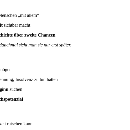
Menschen „mit allem“
it
sichtbar macht
hichte über zweite Chancen
anchmal sieht man sie nur erst später.
 mögen
rennung, Insolvenz zu tun hatten
ginn
suchen
chspotenzial
keit rutschen kann