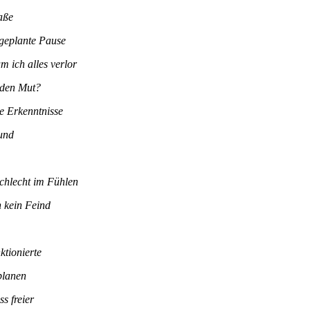
aße
geplante Pause
m ich alles verlor
 den Mut?
e Erkenntnisse
und
schlecht im Fühlen
 kein Feind
ktionierte
planen
s freier