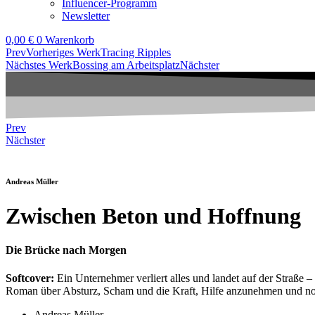
Influencer-Programm
Newsletter
0,00
€
0
Warenkorb
Prev
Vorheriges Werk
Tracing Ripples
Nächstes Werk
Bossing am Arbeitsplatz
Nächster
Prev
Nächster
Andreas Müller
Zwischen Beton und Hoffnung
Die Brücke nach Morgen
Softcover:
Ein Unternehmer verliert alles und landet auf der Straße 
Roman über Absturz, Scham und die Kraft, Hilfe anzunehmen und no
Andreas Müller