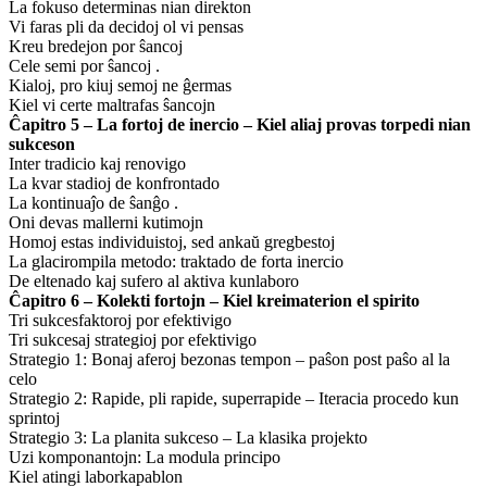
La fokuso determinas nian direkton
Vi faras pli da decidoj ol vi pensas
Kreu bredejon por ŝancoj
Cele semi por ŝancoj .
Kialoj, pro kiuj semoj ne ĝermas
Kiel vi certe maltrafas ŝancojn
Ĉapitro 5 – La fortoj de inercio – Kiel aliaj provas torpedi nian
sukceson
Inter tradicio kaj renovigo
La kvar stadioj de konfrontado
La kontinuaĵo de ŝanĝo .
Oni devas mallerni kutimojn
Homoj estas individuistoj, sed ankaŭ gregbestoj
La glacirompila metodo: traktado de forta inercio
De eltenado kaj sufero al aktiva kunlaboro
Ĉapitro 6 – Kolekti fortojn – Kiel kreimaterion el spirito
Tri sukcesfaktoroj por efektivigo
Tri sukcesaj strategioj por efektivigo
Strategio 1: Bonaj aferoj bezonas tempon – paŝon post paŝo al la
celo
Strategio 2: Rapide, pli rapide, superrapide – Iteracia procedo kun
sprintoj
Strategio 3: La planita sukceso – La klasika projekto
Uzi komponantojn: La modula principo
Kiel atingi laborkapablon