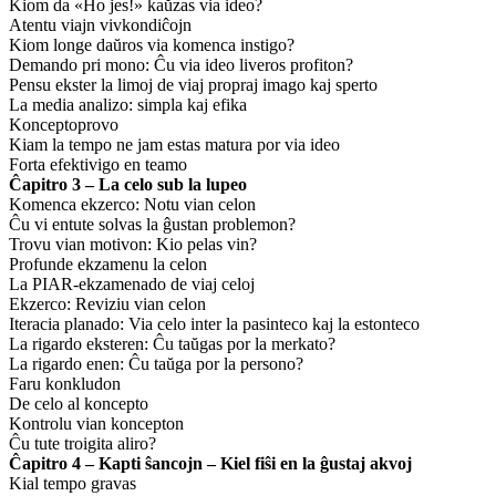
Kiom da «Ho jes!» kaŭzas via ideo?
Atentu viajn vivkondiĉojn
Kiom longe daŭros via komenca instigo?
Demando pri mono: Ĉu via ideo liveros profiton?
Pensu ekster la limoj de viaj propraj imago kaj sperto
La media analizo: simpla kaj efika
Konceptoprovo
Kiam la tempo ne jam estas matura por via ideo
Forta efektivigo en teamo
Ĉapitro 3 – La celo sub la lupeo
Komenca ekzerco: Notu vian celon
Ĉu vi entute solvas la ĝustan problemon?
Trovu vian motivon: Kio pelas vin?
Profunde ekzamenu la celon
La PIAR-ekzamenado de viaj celoj
Ekzerco: Reviziu vian celon
Iteracia planado: Via celo inter la pasinteco kaj la estonteco
La rigardo eksteren: Ĉu taŭgas por la merkato?
La rigardo enen: Ĉu taŭga por la persono?
Faru konkludon
De celo al koncepto
Kontrolu vian koncepton
Ĉu tute troigita aliro?
Ĉapitro 4 – Kapti ŝancojn – Kiel fiŝi en la ĝustaj akvoj
Kial tempo gravas