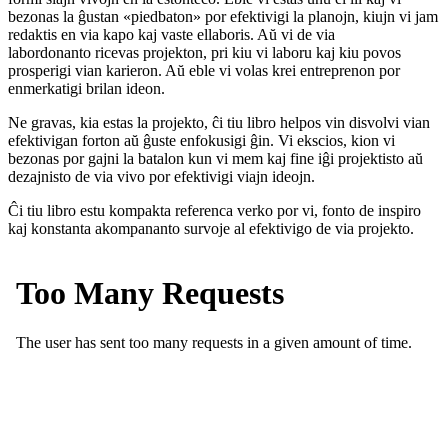
bezonas la ĝustan «piedbaton» por efektivigi la planojn, kiujn vi jam
redaktis en via kapo kaj vaste ellaboris. Aŭ vi de via
labordonanto ricevas projekton, pri kiu vi laboru kaj kiu povos
prosperigi vian karieron. Aŭ eble vi volas krei entreprenon por
enmerkatigi brilan ideon.
Ne gravas, kia estas la projekto, ĉi tiu libro helpos vin disvolvi vian
efektivigan forton aŭ ĝuste enfokusigi ĝin. Vi ekscios, kion vi
bezonas por gajni la batalon kun vi mem kaj fine iĝi projektisto aŭ
dezajnisto de via vivo por efektivigi viajn ideojn.
Ĉi tiu libro estu kompakta referenca verko por vi, fonto de inspiro
kaj konstanta akompananto survoje al efektivigo de via projekto.