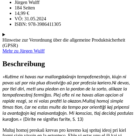
Jürgen Wulff
184 Seiten
14,99
€
VÖ: 31.05.2024
ISBN: 978-3986411305
Hinweise zur Verordnung über die allgemeine Produktsicherheit
(GPSR)
Mehr zu Jürgen Wulff
Beschreibung
»Kutime ni havas nur mallongdaŭrajn tempofenestrojn, kiujn ni
povas uzi por nia plua disvolviĝo aŭ por profesia kariero.Ni devas,
por tiel diri, meti unu piedon en la pordon de la sorto, alikaze la
tempofenestroj fermiĝos. Plej ofte ni ne havas alian opcion ol
rapide reagi, se ni volas profiti la okazon.Multaj homoj simple
timas tion, ĉar ne estas
multe da tempo por orientiĝi kaj pripensi
la avantaĝojn kaj malavantaĝojn. Mi konscias, tiaj decidoj postulas
kuraĝon.«
(Dirite ne signifas farite, S. 13)
Multaj homoj preskaŭ krevas pro kreemo kaj spritaj ideoj pri kiel
formi siajn vivojn en la estonteco. Eble vi estas unu el ili kaj vi