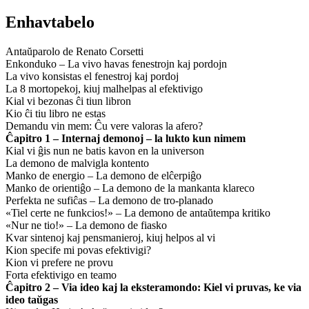
Enhavtabelo
Antaŭparolo de Renato Corsetti
Enkonduko – La vivo havas fenestrojn kaj pordojn
La vivo konsistas el fenestroj kaj pordoj
La 8 mortopekoj, kiuj malhelpas al efektivigo
Kial vi bezonas ĉi tiun libron
Kio ĉi tiu libro ne estas
Demandu vin mem: Ĉu vere valoras la afero?
Ĉapitro 1 – Internaj demonoj – la lukto kun nimem
Kial vi ĝis nun ne batis kavon en la universon
La demono de malvigla kontento
Manko de energio – La demono de elĉerpiĝo
Manko de orientiĝo – La demono de la mankanta klareco
Perfekta ne sufiĉas – La demono de tro-planado
«Tiel certe ne funkcios!» – La demono de antaŭtempa kritiko
«Nur ne tio!» – La demono de fiasko
Kvar sintenoj kaj pensmanieroj, kiuj helpos al vi
Kion specife mi povas efektivigi?
Kion vi prefere ne provu
Forta efektivigo en teamo
Ĉapitro 2 – Via ideo kaj la eksteramondo: Kiel vi pruvas, ke via
ideo taŭgas