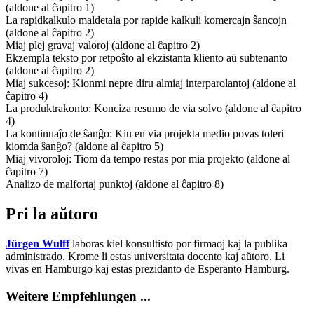
(aldone al ĉapitro 1)
La rapidkalkulo maldetala por rapide kalkuli komercajn ŝancojn
(aldone al ĉapitro 2)
Miaj plej gravaj valoroj (aldone al ĉapitro 2)
Ekzempla teksto por retpoŝto al ekzistanta kliento aŭ subtenanto
(aldone al ĉapitro 2)
Miaj sukcesoj: Kionmi nepre diru almiaj interparolantoj (aldone al
ĉapitro 4)
La produktrakonto: Konciza resumo de via solvo (aldone al ĉapitro
4)
La kontinuaĵo de ŝanĝo: Kiu en via projekta medio povas toleri
kiomda ŝanĝo? (aldone al ĉapitro 5)
Miaj vivoroloj: Tiom da tempo restas por mia projekto (aldone al
ĉapitro 7)
Analizo de malfortaj punktoj (aldone al ĉapitro 8)
Pri la aŭtoro
Jürgen Wulff
laboras kiel konsultisto por firmaoj kaj la publika
administrado. Krome li estas universitata docento kaj aŭtoro. Li
vivas en Hamburgo kaj estas prezidanto de Esperanto Hamburg.
Weitere Empfehlungen ...