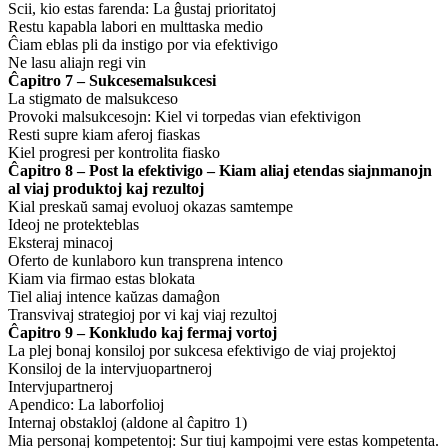
Scii, kio estas farenda: La ĝustaj prioritatoj
Restu kapabla labori en multtaska medio
Ĉiam eblas pli da instigo por via efektivigo
Ne lasu aliajn regi vin
Ĉapitro 7 – Sukcesemalsukcesi
La stigmato de malsukceso
Provoki malsukcesojn: Kiel vi torpedas vian efektivigon
Resti supre kiam aferoj fiaskas
Kiel progresi per kontrolita fiasko
Ĉapitro 8 – Post la efektivigo – Kiam aliaj etendas siajnmanojn
al viaj produktoj kaj rezultoj
Kial preskaŭ samaj evoluoj okazas samtempe
Ideoj ne protekteblas
Eksteraj minacoj
Oferto de kunlaboro kun transprena intenco
Kiam via firmao estas blokata
Tiel aliaj intence kaŭzas damaĝon
Transvivaj strategioj por vi kaj viaj rezultoj
Ĉapitro 9 – Konkludo kaj fermaj vortoj
La plej bonaj konsiloj por sukcesa efektivigo de viaj projektoj
Konsiloj de la intervjuopartneroj
Intervjupartneroj
Apendico: La laborfolioj
Internaj obstakloj (aldone al ĉapitro 1)
Mia personaj kompetentoj: Sur tiuj kampojmi vere estas kompetenta.