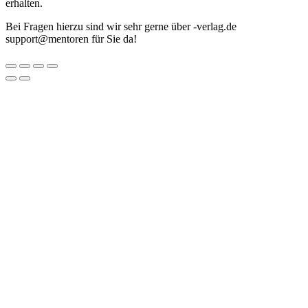
erhalten.
Bei Fragen hierzu sind wir sehr gerne über
ed.galrev-
@troppus
nerotnem
für Sie da!