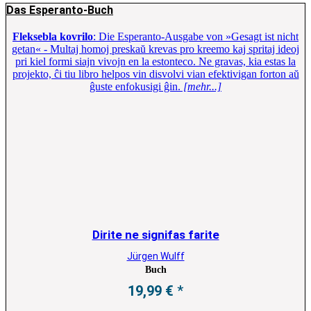
Das Esperanto-Buch
Fleksebla kovrilo
: Die Esperanto-Ausgabe von »Gesagt ist nicht
getan« - Multaj homoj preskaŭ krevas pro kreemo kaj spritaj ideoj
pri kiel formi siajn vivojn en la estonteco. Ne gravas, kia estas la
projekto, ĉi tiu libro helpos vin disvolvi vian efektivigan forton aŭ
ĝuste enfokusigi ĝin.
[mehr...]
Dirite ne signifas farite
Jürgen Wulff
Buch
19,99
€