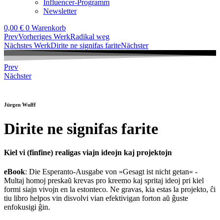
Influencer-Programm
Newsletter
0,00
€
0
Warenkorb
Prev
Vorheriges Werk
Radikal weg
Nächstes Werk
Dirite ne signifas farite
Nächster
Prev
Nächster
Jürgen Wulff
Dirite ne signifas farite
Kiel vi (finfine) realigas viajn ideojn kaj projektojn
eBook
: Die Esperanto-Ausgabe von »Gesagt ist nicht getan« -
Multaj homoj preskaŭ krevas pro kreemo kaj spritaj ideoj pri kiel
formi siajn vivojn en la estonteco. Ne gravas, kia estas la projekto, ĉi
tiu libro helpos vin disvolvi vian efektivigan forton aŭ ĝuste
enfokusigi ĝin.