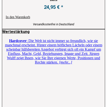
24,95
€
In den Warenkorb
Versandkostenfrei in Deutschland
Wertestärkung
Hardcover
: Die Welt ist nicht immer so freundlich, wie sie
manchmal erscheint. Hinter einem höflichen Lächeln oder einem
scheinbar hilfsbereiten Angebot verbirgt sich oft ein Kampf um
Einfluss, Macht, Geld, Beziehungen, Image und Zeit. Jürgen
Wulff zeigt Ihnen, wie Sie Ihre eigenen Werte, Positionen und
Rechte stärken.
[mehr...]