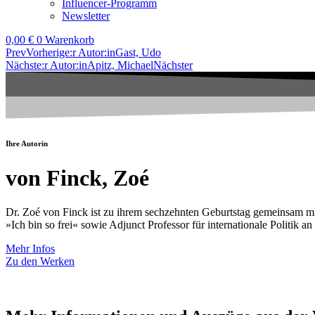
Influencer-Programm
Newsletter
0,00
€
0
Warenkorb
Prev
Vorherige:r Autor:in
Gast, Udo
Nächste:r Autor:in
Apitz, Michael
Nächster
Ihre Autorin
von Finck, Zoé
Dr. Zoé von Finck ist zu ihrem sechzehnten Geburtstag gemeinsam mi
»Ich bin so frei« sowie Adjunct Professor für internationale Politik 
Mehr Infos
Zu den Werken