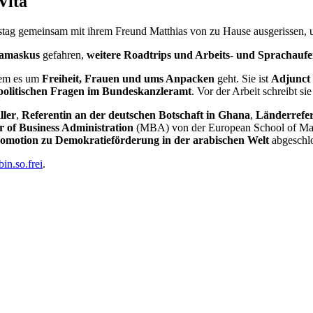
Vita
tstag gemeinsam mit ihrem Freund Matthias von zu Hause ausgerissen,
Damaskus
gefahren,
weitere Roadtrips und Arbeits- und Sprachaufe
dem es um
Freiheit, Frauen und ums Anpacken
geht. Sie ist
Adjunct 
spolitischen Fragen im Bundeskanzleramt
. Vor der Arbeit schreibt s
ller
,
Referentin an der deutschen Botschaft in Ghana
,
Länderrefe
r of Business Administration
(MBA) von der European School of Man
omotion zu Demokratieförderung in der arabischen Welt
abgeschlo
in.so.frei
.