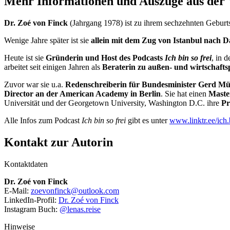
Mehr Informationen und Auszüge aus der 
Dr. Zoé von Finck
(Jahrgang 1978) ist zu ihrem sechzehnten Gebur
Wenige Jahre später ist sie
allein mit dem Zug von Istanbul nach 
Heute ist sie
Gründerin und Host des Podcasts
Ich bin so frei
, in 
arbeitet seit einigen Jahren als
Beraterin zu außen- und wirtschaft
Zuvor war sie u.a.
Redenschreiberin für Bundesminister Gerd Mü
Director an der American Academy in Berlin
. Sie hat einen
Maste
Universität und der Georgetown University, Washington D.C. ihre
Pr
Alle Infos zum Podcast
Ich bin so frei
gibt es unter
www.linktr.ee/ich.b
Kontakt zur Autorin
Kontaktdaten
Dr. Zoé von Finck
E-Mail:
@kcnifnoveoz
moc.kooltuo
LinkedIn-Profil:
Dr. Zoé von Finck
Instagram Buch:
@lenas.reise
Hinweise