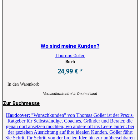
Wo sind meine Kunden?
Thomas Göller
Buch
24,99
€
In den Warenkorb
Versandkostenfrei in Deutschland
Zur Buchmesse
Hardcover
: "Wunschkunden" von Thomas Göller ist der Praxis-
Ratgeber für Selbstständige, Coaches, Gründer und Berater, die
genau dort ansetzen möchten, wo andere oft ins Leere laufen: bei
der gezielten Ausrichtung auf ihre idealen Kunden. Göller führt
Sie Schritt für Schritt von der breiten Idee hin zur unübersehbaren