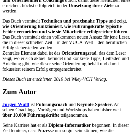
und Unternehmern Coachings
durch, damit diese Menschen eines
erreichen: höchst erfolgreich in der
Umsetzung ihrer Ziele
zu
werden.
Das Buch vermittelt
Techniken und praxisnahe Tipps
und zeigt,
wie Orientierung funktioniert, wie Führungskräfte typische
Fehler vermeiden und wie sie Mitarbeiter erfolgreicher führen
.
Das Buch vermittelt einen vollkommen neuen Ansatz für jene Leser,
die in dieser schnellen Zeit – in der VUCA-Welt – den beruflichen
Erfolg sicherstellen wollen.
Zentrales Element dabei ist das
Orientierungsrad
, das dem Leser
zeigt, wo er sich aktuell befindet und konkrete Tipps, Leitfäden und
Anleitung gibt, wie dieser seine Orientierung behält und damit
fokussiert seinem Erfolg entgegenschreitet.
Dieses Buch ist erschienen 2019 bei Wiley-VCH Verlag.
Zum Autor
Jürgen Wulff
ist
Führungscoach
und
Keynote-Speaker
. An
seinen Coachings, Vorträgen und Workshops haben bisher weit
über 10.000 Führungskräfte
teilgenommen.
Seine Karriere hat er als
Diplom-Informatiker
begonnen. In dieser
Zeit lernte er, dass Prozesse nur so gut sein können, wie die