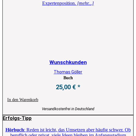
Expertenposition.
[mehr...]
Wunschkunden
Thomas Göller
Buch
25,00
€
In den Warenkorb
Versandkostenfrei in Deutschland
Erfolgs-Tipp
Hörbuch
: Reden ist leicht, das Umsetzen aber häufig schwer. Ob
beruflich oder privat, viele Ideen bleiben im Anfangsstadium