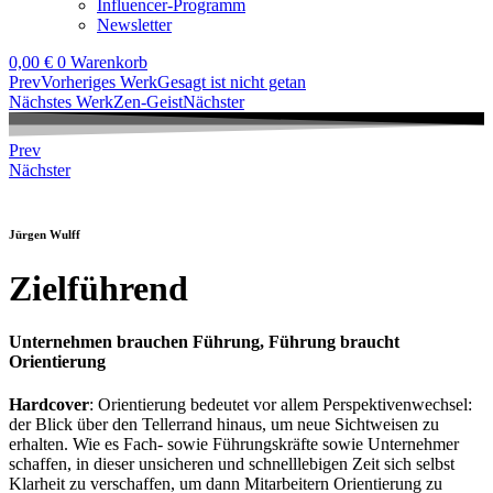
Influencer-Programm
Newsletter
0,00
€
0
Warenkorb
Prev
Vorheriges Werk
Gesagt ist nicht getan
Nächstes Werk
Zen-Geist
Nächster
Prev
Nächster
Jürgen Wulff
Zielführend
Unternehmen brauchen Führung, Führung braucht
Orientierung
Hardcover
: Orientierung bedeutet vor allem Perspektivenwechsel:
der Blick über den Tellerrand hinaus, um neue Sichtweisen zu
erhalten. Wie es Fach- sowie Führungskräfte sowie Unternehmer
schaffen, in dieser unsicheren und schnelllebigen Zeit sich selbst
Klarheit zu verschaffen, um dann Mitarbeitern Orientierung zu