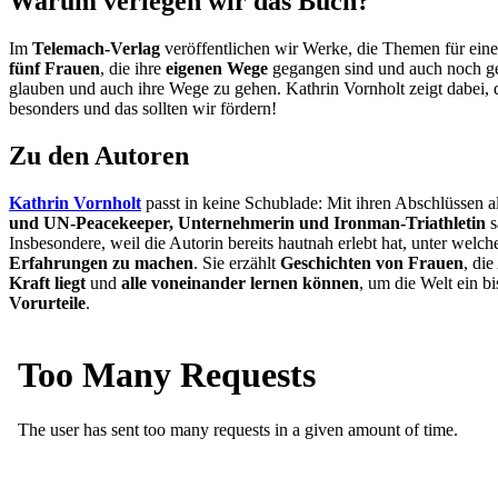
Warum verlegen wir das Buch?
Im
Telemach-Verlag
veröffentlichen wir Werke, die Themen für ein
fünf Frauen
, die ihre
eigenen Wege
gegangen sind und auch noch ge
glauben und auch ihre Wege zu gehen. Kathrin Vornholt zeigt dabei,
besonders und das sollten wir fördern!
Zu den Autoren
Kathrin Vornholt
passt in keine Schublade: Mit ihren Abschlüssen a
und UN-Peacekeeper, Unternehmerin und Ironman-Triathletin
s
Insbesondere, weil die Autorin bereits hautnah erlebt hat, unter we
Erfahrungen zu machen
. Sie erzählt
Geschichten von Frauen
, di
Kraft liegt
und
alle voneinander lernen können
, um die Welt ein b
Vorurteile
.