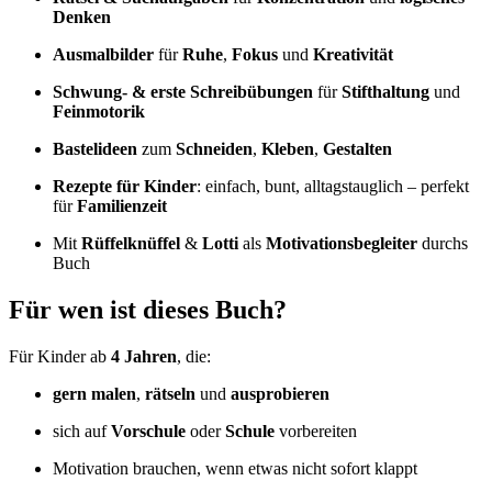
Denken
Ausmalbilder
für
Ruhe
,
Fokus
und
Kreativität
Schwung- & erste Schreibübungen
für
Stifthaltung
und
Feinmotorik
Bastelideen
zum
Schneiden
,
Kleben
,
Gestalten
Rezepte für Kinder
: einfach, bunt, alltagstauglich – perfekt
für
Familienzeit
Mit
Rüffelknüffel
&
Lotti
als
Motivationsbegleiter
durchs
Buch
Für wen ist dieses Buch?
Für Kinder ab
4 Jahren
, die:
gern malen
,
rätseln
und
ausprobieren
sich auf
Vorschule
oder
Schule
vorbereiten
Motivation brauchen, wenn etwas nicht sofort klappt