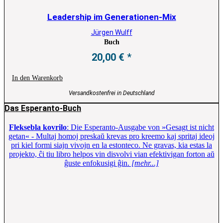
Leadership im Generationen-Mix
Jürgen Wulff
Buch
20,00
€
In den Warenkorb
Versandkostenfrei in Deutschland
Das Esperanto-Buch
Fleksebla kovrilo
: Die Esperanto-Ausgabe von »Gesagt ist nicht
getan« - Multaj homoj preskaŭ krevas pro kreemo kaj spritaj ideoj
pri kiel formi siajn vivojn en la estonteco. Ne gravas, kia estas la
projekto, ĉi tiu libro helpos vin disvolvi vian efektivigan forton aŭ
ĝuste enfokusigi ĝin.
[mehr...]