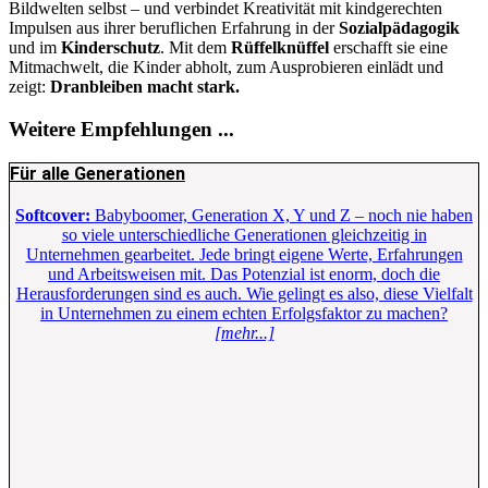
Bildwelten selbst – und verbindet Kreativität mit kindgerechten
Impulsen aus ihrer beruflichen Erfahrung in der
Sozialpädagogik
und im
Kinderschutz
. Mit dem
Rüffelknüffel
erschafft sie eine
Mitmachwelt, die Kinder abholt, zum Ausprobieren einlädt und
zeigt:
Dranbleiben macht stark.
Weitere Empfehlungen ...
Für alle Generationen
Softcover:
Babyboomer, Generation X, Y und Z – noch nie haben
so viele unterschiedliche Generationen gleichzeitig in
Unternehmen gearbeitet. Jede bringt eigene Werte, Erfahrungen
und Arbeitsweisen mit. Das Potenzial ist enorm, doch die
Herausforderungen sind es auch. Wie gelingt es also, diese Vielfalt
in Unternehmen zu einem echten Erfolgsfaktor zu machen?
[mehr...]