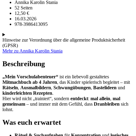
Annika Karolin Stania
52 Seiten
12,50
€
16.03.2026
978-3986413095
Hinweise zur Verordnung über die allgemeine Produktsicherheit
(GPSR)
Mehr zu Annika Karolin Stania
Beschreibung
„Mein Vorschulabenteuer“
ist ein liebevoll gestaltetes
Mitmachbuch ab 4 Jahren
, das Kinder spielerisch begleitet – mit
Rätseln
,
Ausmalbildern
,
Schwungübungen
,
Bastelideen
und
kinderleichten Rezepten
.
Hier wird nicht „trainiert“, sondern
entdeckt
:
mal allein
,
mal
gemeinsam
– und immer mit dem Gefühl, dass
Dranbleiben
sich
lohnt.
Was euch erwartet
Rätsel & Suchaufgaben
für
Konzentration
und
logisches