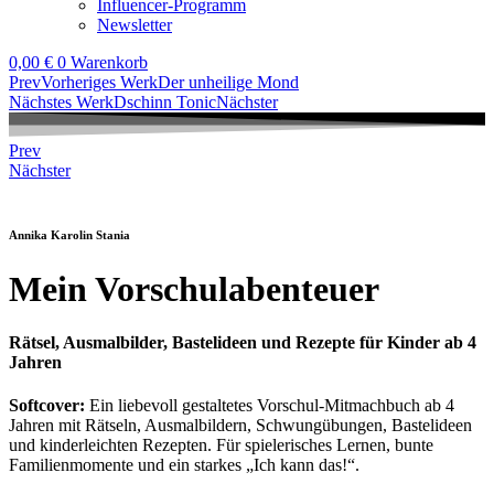
Influencer-Programm
Newsletter
0,00
€
0
Warenkorb
Prev
Vorheriges Werk
Der unheilige Mond
Nächstes Werk
Dschinn Tonic
Nächster
Prev
Nächster
Annika Karolin Stania
Mein Vorschulabenteuer
Rätsel, Ausmalbilder, Bastelideen und Rezepte für Kinder ab 4
Jahren
Softcover:
Ein liebevoll gestaltetes Vorschul-Mitmachbuch ab 4
Jahren mit Rätseln, Ausmalbildern, Schwungübungen, Bastelideen
und kinderleichten Rezepten. Für spielerisches Lernen, bunte
Familienmomente und ein starkes „Ich kann das!“.