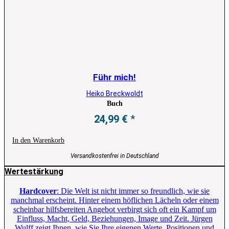
Führ mich!
Heiko Breckwoldt
Buch
24,99
€
In den Warenkorb
Versandkostenfrei in Deutschland
Wertestärkung
Hardcover
: Die Welt ist nicht immer so freundlich, wie sie
manchmal erscheint. Hinter einem höflichen Lächeln oder einem
scheinbar hilfsbereiten Angebot verbirgt sich oft ein Kampf um
Einfluss, Macht, Geld, Beziehungen, Image und Zeit. Jürgen
Wulff zeigt Ihnen, wie Sie Ihre eigenen Werte, Positionen und