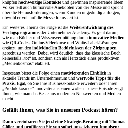
knüpfen
hochwertige Kontakte
und gewinnen inspirierende Ideen.
Volker teilt auch humorvolle Anekdoten von der Messe und spricht
über die Herausforderungen, wenn Kunden ungeduldig anfragen,
obwohl er voll auf die Messe fokussiert ist.
Ein weiteres Thema der Folge ist die
Weiterentwicklung des
Verlagsprogramms
der Unternehmer Academy. Es geht darum,
wie man Bücher und Wissensvermittlung durch
innovative
Medien
wie QR-Codes, Online-Videokurse und White-Label-Lösungen
ergänzt, um den
individuellen Bedürfnissen der Zielgruppen
gerecht zu werden. Dabei wird deutlich, dass das klassische Buch
keinesfalls „tot“ ist, sondern sich als Herzstück eines produktiven
„Medienkosmos“ etabliert.
Insgesamt bietet die Folge einen
motivierenden Einblick
in
aktuelle Trends im Unternehmertum und
wertvolle Tipps für die
Praxis
. Egal, ob Sie Ihre Businesskontakte erweitern oder Ihren
„Produktkosmos“ innovativ ausbauen wollen – diese Episode zeigt
Ihnen, wie man das Beste aus modernen Netzwerken und Medien
macht.
Gefällt Ihnen, was Sie in unserem Podcast hören?
Dann vereinbaren Sie jetzt eine Strategie-Beratung mit Thomas
Göller und profitieren Sie von sofort umsetzbaren Impulsen: