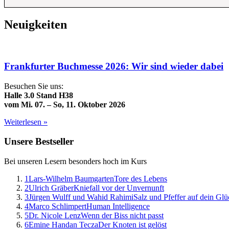
Neuigkeiten
Frankfurter Buchmesse 2026: Wir sind wieder dabei
Besuchen Sie uns:
Halle 3.0 Stand H38
vom Mi. 07. – So, 11. Oktober 2026
Weiterlesen »
Unsere Bestseller
Bei unseren Lesern besonders hoch im Kurs
1
Lars-Wilhelm Baumgarten
Tore des Lebens
2
Ulrich Gräber
Kniefall vor der Unvernunft
3
Jürgen Wulff und Wahid Rahimi
Salz und Pfeffer auf dein Gl
4
Marco Schlimpert
Human Intelligence
5
Dr. Nicole Lenz
Wenn der Biss nicht passt
6
Emine Handan Tecza
Der Knoten ist gelöst