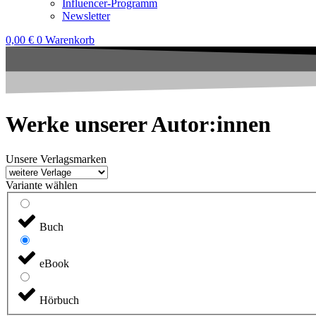
Influencer-Programm
Newsletter
0,00
€
0
Warenkorb
Werke unserer Autor:innen
Unsere Verlagsmarken
Variante wählen
Buch
eBook
Hörbuch