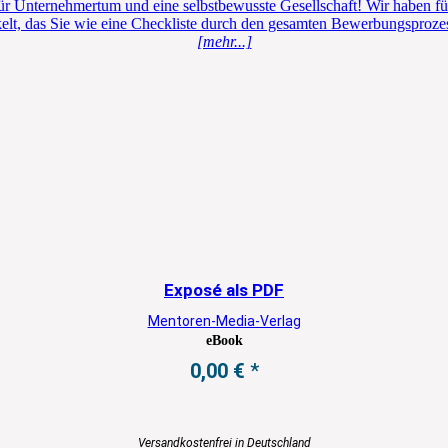
für Unternehmertum und eine selbstbewusste Gesellschaft! Wir haben fü
elt, das Sie wie eine Checkliste durch den gesamten Bewerbungsprozes
[mehr...]
Exposé als PDF
Mentoren-Media-Verlag
eBook
0,00
€
Versandkostenfrei in Deutschland