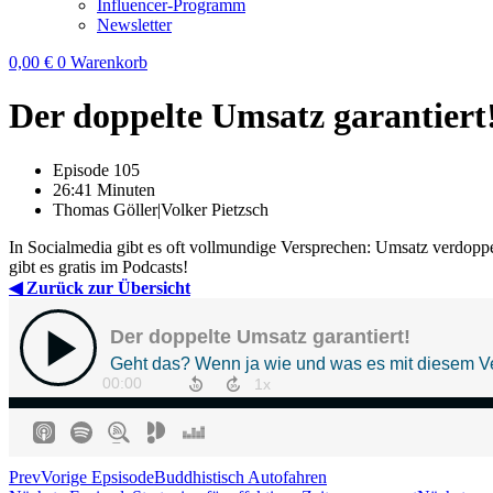
Influencer-Programm
Newsletter
0,00
€
0
Warenkorb
Der doppelte Umsatz garantiert
Episode 105
26:41 Minuten
Thomas Göller|Volker Pietzsch
In Socialmedia gibt es oft vollmundige Versprechen: Umsatz verdoppe
gibt es gratis im Podcasts!
◀ Zurück zur Übersicht
Prev
Vorige Epsisode
Buddhistisch Autofahren