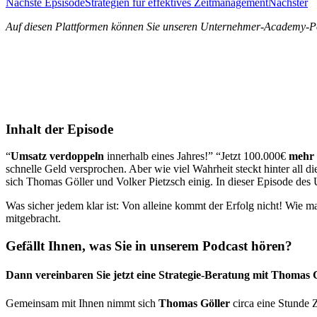
Nächste Epsisode
Strategien für effektives Zeitmanagement
Nächster
Auf diesen Plattformen können Sie unseren Unternehmer-Academy-Po
Inhalt der Episode
“
Umsatz
verdoppeln
innerhalb eines Jahres!” “Jetzt 100.000€
mehr
schnelle Geld versprochen. Aber wie viel Wahrheit steckt hinter all d
sich Thomas Göller und Volker Pietzsch einig. In dieser Episode de
Was sicher jedem klar ist: Von alleine kommt der Erfolg nicht! Wie m
mitgebracht.
Gefällt Ihnen, was Sie in unserem Podcast hören?
Dann vereinbaren Sie jetzt eine Strategie-Beratung mit Thomas G
Gemeinsam mit Ihnen nimmt sich
Thomas Göller
circa eine Stunde 