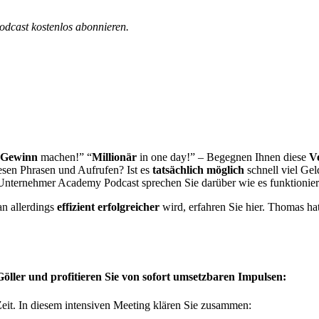
dcast kostenlos abonnieren.
Gewinn
machen!” “
Millionär
in one day!” – Begegnen Ihnen diese
V
iesen Phrasen und Aufrufen? Ist es
tatsächlich
möglich
schnell viel Ge
s Unternehmer Academy Podcast sprechen Sie darüber wie es funktionie
an allerdings
effizient
erfolgreicher
wird, erfahren Sie hier. Thomas hat
öller und profitieren Sie von sofort umsetzbaren Impulsen:
Zeit. In diesem intensiven Meeting klären Sie zusammen: