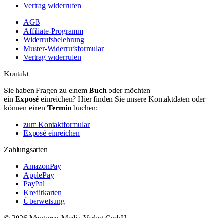
Vertrag widerrufen
AGB
Affiliate-Programm
Widerrufsbelehrung
Muster-Widerrufsformular
Vertrag widerrufen
Kontakt
Sie haben Fragen zu einem
Buch
oder möchten
ein
Exposé
einreichen? Hier finden Sie unsere Kontaktdaten oder
können einen
Termin
buchen:
zum Kontaktformular
Exposé einreichen
Zahlungsarten
AmazonPay
ApplePay
PayPal
Kreditkarten
Überweisung
© 2026 Mentoren-Media-Verlag GmbH