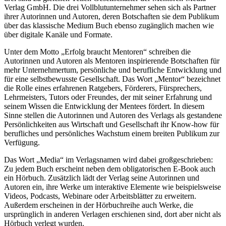
Verlag GmbH. Die drei Vollblutunternehmer sehen sich als Partner
ihrer Autorinnen und Autoren, deren Botschaften sie dem Publikum
über das klassische Medium Buch ebenso zugänglich machen wie
über digitale Kanäle und Formate.
Unter dem Motto „Erfolg braucht Mentoren“ schreiben die
Autorinnen und Autoren als Mentoren inspirierende Botschaften für
mehr Unternehmertum, persönliche und berufliche Entwicklung und
für eine selbstbewusste Gesellschaft. Das Wort „Mentor“ bezeichnet
die Rolle eines erfahrenen Ratgebers, Förderers, Fürsprechers,
Lehrmeisters, Tutors oder Freundes, der mit seiner Erfahrung und
seinem Wissen die Entwicklung der Mentees fördert. In diesem
Sinne stellen die Autorinnen und Autoren des Verlags als gestandene
Persönlichkeiten aus Wirtschaft und Gesellschaft ihr Know-how für
berufliches und persönliches Wachstum einem breiten Publikum zur
Verfügung.
Das Wort „Media“ im Verlagsnamen wird dabei großgeschrieben:
Zu jedem Buch erscheint neben dem obligatorischen E-Book auch
ein Hörbuch. Zusätzlich lädt der Verlag seine Autorinnen und
Autoren ein, ihre Werke um interaktive Elemente wie beispielsweise
Videos, Podcasts, Webinare oder Arbeitsblätter zu erweitern.
Außerdem erscheinen in der Hörbuchreihe auch Werke, die
ursprünglich in anderen Verlagen erschienen sind, dort aber nicht als
Hörbuch verlegt wurden.