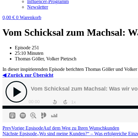
Influencer-Programm
Newsletter
0,00
€
0
Warenkorb
Vom Schicksal zum Machsal: Wa
Episode 251
25:10 Minuten
Thomas Göller, Volker Pietzsch
In dieser inspirierenden Episode berichten Thomas Göller und Volker
◀ Zurück zur Übersicht
Prev
Vorige Epsisode
Auf dem Weg zu Ihren Wunschkunden
Nächste Epsisode
„Wo sind meine Kunden?“ – Was erfolgreiche Einz