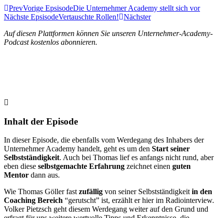
Prev
Vorige Epsisode
Die Unternehmer Academy stellt sich vor
Nächste Epsisode
Vertauschte Rollen!
Nächster
Auf diesen Plattformen können Sie unseren Unternehmer-Academy-
Podcast kostenlos abonnieren.
Inhalt der Episode
In dieser Episode, die ebenfalls vom Werdegang des Inhabers der
Unternehmer Academy handelt, geht es um den
Start seiner
Selbstständigkeit
. Auch bei Thomas lief es anfangs nicht rund, aber
eben diese
selbstgemachte Erfahrung
zeichnet einen
guten
Mentor
dann aus.
Wie Thomas Göller fast
zufällig
von seiner Selbstständigkeit
in den
Coaching Bereich
“gerutscht” ist, erzählt er hier im Radiointerview.
Volker Pietzsch geht diesem Werdegang weiter auf den Grund und
erfragt für uns weitere wertvolle Tipps und Erkenntnisse, die