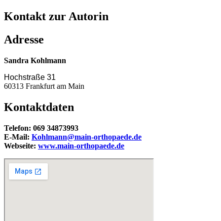
Kontakt zur Autorin
Adresse
Sandra Kohlmann
Hochstraße 31
60313 Frankfurt am Main
Kontaktdaten
Telefon: 069 34873993
E-Mail:
@nnamlhoK
ed.edeapohtro-niam
Webseite:
www.main-orthopaede.de