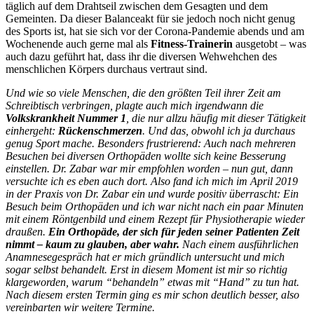
täglich auf dem Drahtseil zwischen dem Gesagten und dem
Gemeinten. Da dieser Balanceakt für sie jedoch noch nicht genug
des Sports ist, hat sie sich vor der Corona-Pandemie abends und am
Wochenende auch gerne mal als
Fitness-Trainerin
ausgetobt – was
auch dazu geführt hat, dass ihr die diversen Wehwehchen des
menschlichen Körpers durchaus vertraut sind.
Und wie so viele Menschen, die den größten Teil ihrer Zeit am
Schreibtisch verbringen, plagte auch mich irgendwann die
Volkskrankheit Nummer 1
, die nur allzu häufig mit dieser Tätigkeit
einhergeht:
Rückenschmerzen
.
Und das, obwohl ich ja durchaus
genug Sport mache. Besonders frustrierend: Auch nach mehreren
Besuchen bei diversen Orthopäden wollte sich keine Besserung
einstellen. Dr. Zabar war mir empfohlen worden – nun gut, dann
versuchte ich es eben auch dort. Also fand ich mich im April 2019
in der Praxis von Dr. Zabar ein und wurde positiv überrascht: Ein
Besuch beim Orthopäden und ich war nicht nach ein paar Minuten
mit einem Röntgenbild und einem Rezept für Physiotherapie wieder
draußen.
Ein Orthopäde, der sich für jeden seiner Patienten Zeit
nimmt – kaum zu glauben, aber wahr.
Nach einem ausführlichen
Anamnesegespräch hat er mich gründlich untersucht und mich
sogar selbst behandelt. Erst in diesem Moment ist mir so richtig
klargeworden, warum “behandeln” etwas mit “Hand” zu tun hat.
Nach diesem ersten Termin ging es mir schon deutlich besser, also
vereinbarten wir weitere Termine.