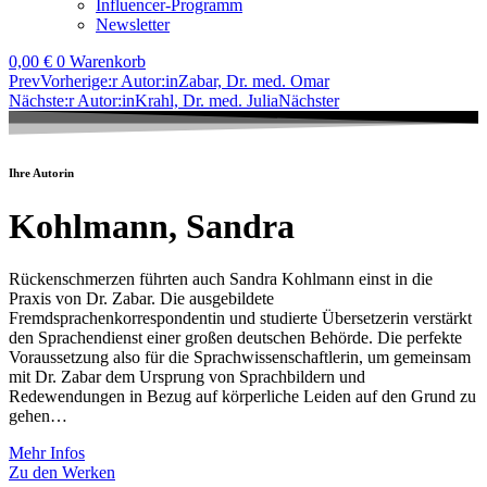
Influencer-Programm
Newsletter
0,00
€
0
Warenkorb
Prev
Vorherige:r Autor:in
Zabar, Dr. med. Omar
Nächste:r Autor:in
Krahl, Dr. med. Julia
Nächster
Ihre Autorin
Kohlmann, Sandra
Rückenschmerzen führten auch Sandra Kohlmann einst in die
Praxis von Dr. Zabar. Die ausgebildete
Fremdsprachenkorrespondentin und studierte Übersetzerin verstärkt
den Sprachendienst einer großen deutschen Behörde. Die perfekte
Voraussetzung also für die Sprachwissenschaftlerin, um gemeinsam
mit Dr. Zabar dem Ursprung von Sprachbildern und
Redewendungen in Bezug auf körperliche Leiden auf den Grund zu
gehen…
Mehr Infos
Zu den Werken